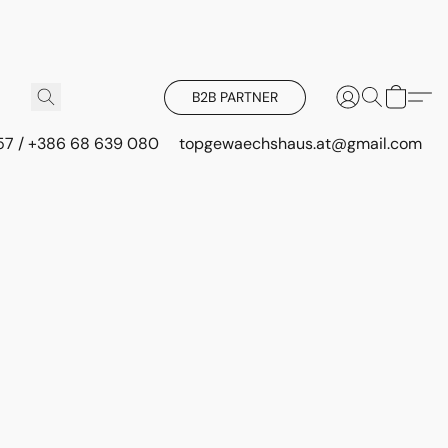
B2B PARTNER
 57 / +386 68 639 080
topgewaechshaus.at@gmail.com