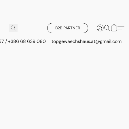
B2B PARTNER
 57 / +386 68 639 080
topgewaechshaus.at@gmail.com