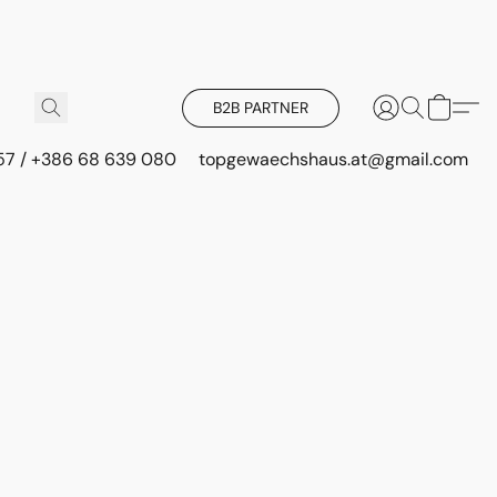
B2B PARTNER
 57 / +386 68 639 080
topgewaechshaus.at@gmail.com