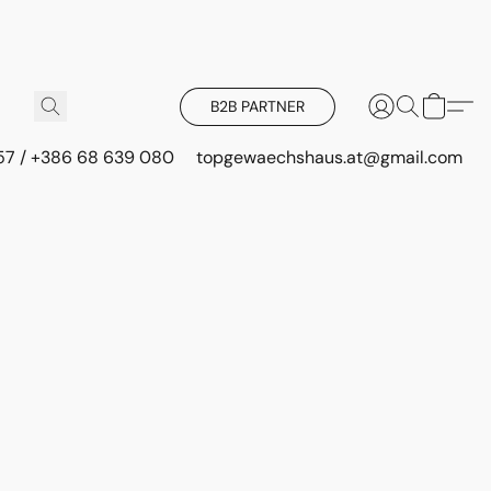
B2B PARTNER
 57 / +386 68 639 080
topgewaechshaus.at@gmail.com